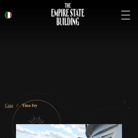
Italiano
Vai
al
contenuto
principale
Breadcrumb
casa
tina fey