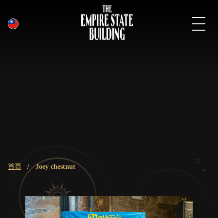
繁體中文
跳
到
主
要
內
容
麵
首頁
joey chestnut
包
屑