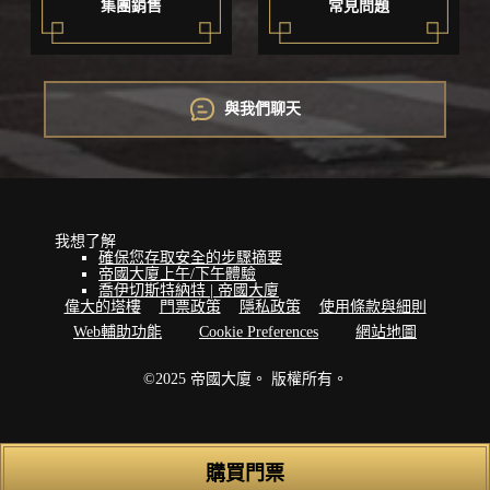
集團銷售
常見問題
與我們聊天
我想了解
確保您存取安全的步驟摘要
帝國大廈上午/下午體驗
喬伊切斯特納特 | 帝國大廈
偉大的塔樓
門票政策
隱私政策
使用條款與細則
Web輔助功能
Cookie Preferences
網站地圖
©2025 帝國大廈。 版權所有。
購買門票