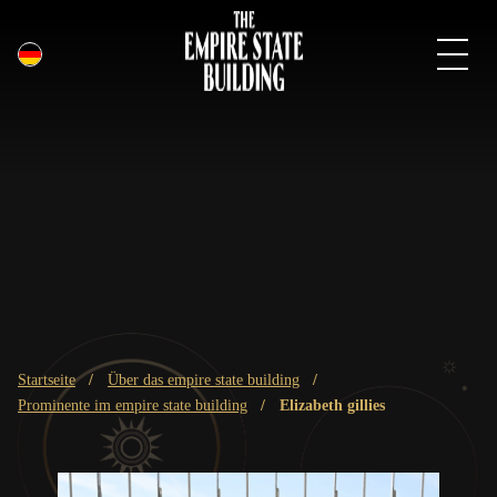
Deutsch
Direkt
zum
Inhalt
Brotkrümel
startseite
über das empire state building
prominente im empire state building
elizabeth gillies