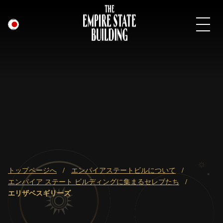
日本語
メ
イ
ン
コ
ン
テ
ン
ツ
へ
ス
キ
ブ
トップページへ
エンパイアステートビルについて
ッ
レ
エンパイア ステート ビルディングに集まるセレブたち
プ
ッ
エリザベスギリーズ
ド
ク