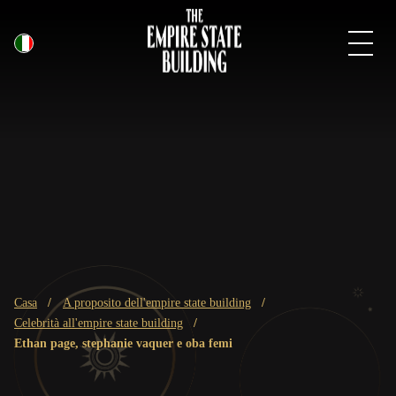
Italiano
Vai
al
contenuto
principale
Breadcrumb
casa
a proposito dell'empire state building
celebrità all'empire state building
ethan page, stephanie vaquer e oba femi