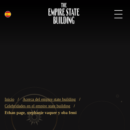
Español
Saltar
al
contenido
principal
Miga
inicio
acerca del empire state building
de
celebridades en el empire state building
pan
ethan page, stephanie vaquer y oba femi
(Breadcrumb)