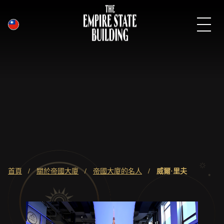
繁體中文
跳
到
主
要
內
容
麵
首頁
關於帝國大廈
帝國大廈的名人
威爾·里夫
包
屑